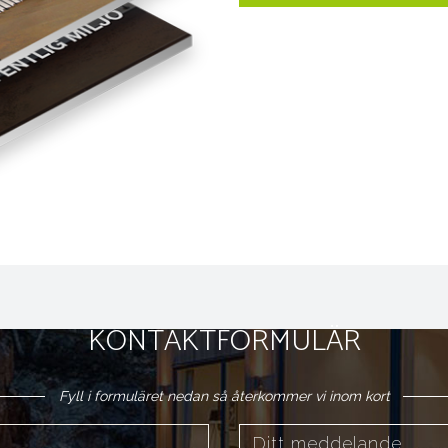
KONTAKTFORMULÄR
Fyll i formuläret nedan så återkommer vi inom kort