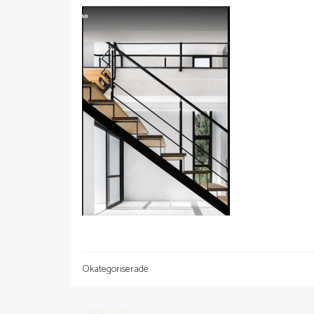
Okategoriserade
« Nordic Light