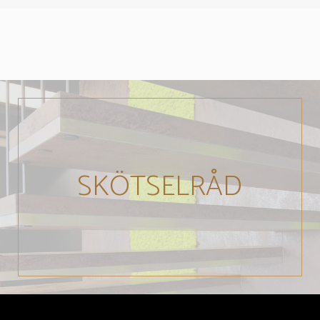
SKÖTSELRÅD
Läs om skötsel & underhåll här