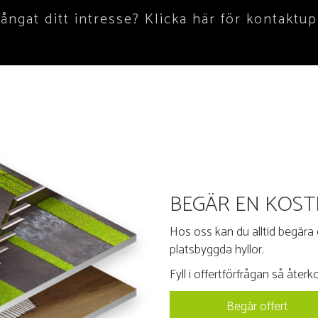
fångat ditt intresse? Klicka här för kontaktup
BEGÄR EN KOST
Hos oss kan du alltid begära e
platsbyggda hyllor.
Fyll i offertförfrågan så åter
Begär offert