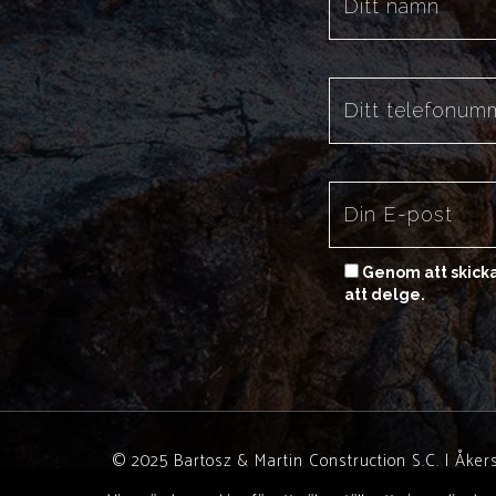
Genom att skicka
att delge.
© 2025 Bartosz & Martin Construction S.C.
|
Åkers
martin@modernatrappor.se
|
Sitemap