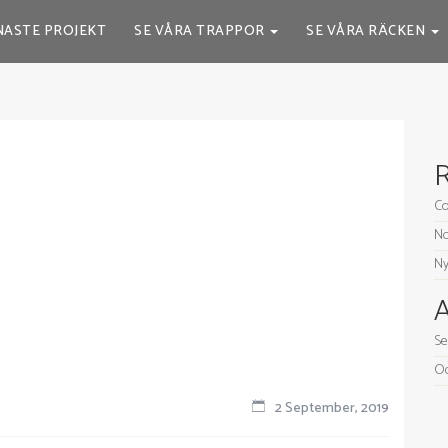
NASTE PROJEKT
SE VÅRA TRAPPOR
SE VÅRA RÄCKEN
R
Co
No
Ny
A
Se
Oc
2 September, 2019