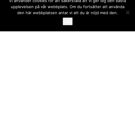
Vi använder cookies för att säkerställa att vi ger dig den bästa
upplevelsen på vår webbplats. Om du fortsätter att använda
den här webbplatsen antar vi att du är nöjd med den.
Ok
Design rak, L-form, U-form med eller utan vilplan. Öppen (endast
plansteg) eller stängd (sätt- & plansteg). Maximal stegbredd 2oo
cm. Stegtjocklek 4o mm. Material underliggande balk borstat