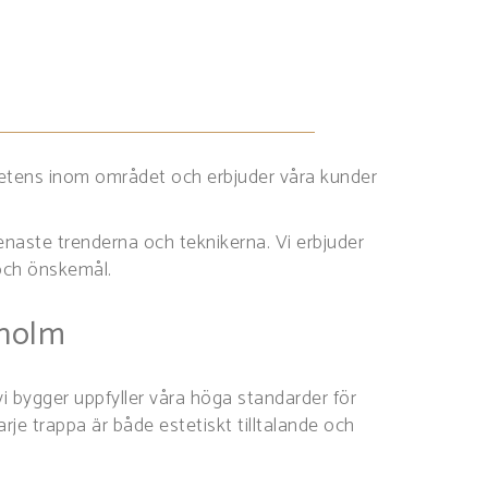
petens inom området och erbjuder våra kunder
 senaste trenderna och teknikerna. Vi erbjuder
 och önskemål.
kholm
i bygger uppfyller våra höga standarder för
rje trappa är både estetiskt tilltalande och